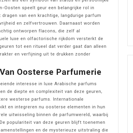
en-Oosten speelt geur een belangrijke rol in
et dragen van een krachtige, langdurige parfum
vrijheid en zelfvertrouwen. Daarnaast worden
chtig ontworpen flacons, die zelf al
uele luxe en olfactorische rijkdom versterkt de
euren tot een ritueel dat verder gaat dan alleen
akter en verfijning uit te drukken zonder
 Van Oosterse Parfumerie
roeiende interesse in luxe Arabische parfums
n de diepte en complexiteit van deze geuren,
tere westerse parfums. Internationale
kt en integreren nu oosterse elementen in hun
urele uitwisseling binnen de parfumwereld, waarbij
 De populariteit van deze geuren blijft toenemen
samenstellingen en de mysterieuze uitstraling die