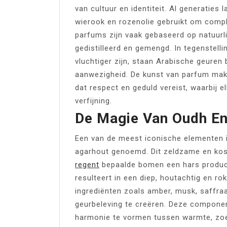
van cultuur en identiteit. Al generaties
wierook en rozenolie gebruikt om compl
parfums zijn vaak gebaseerd op natuurl
gedistilleerd en gemengd. In tegenstelli
vluchtiger zijn, staan Arabische geuren
aanwezigheid. De kunst van parfum mak
dat respect en geduld vereist, waarbij el
verfijning.
De Magie Van Oudh En
Een van de meest iconische elementen i
agarhout genoemd. Dit zeldzame en kos
regent
bepaalde bomen een hars produce
resulteert in een diep, houtachtig en r
ingrediënten zoals amber, musk, saffra
geurbeleving te creëren. Deze compon
harmonie te vormen tussen warmte, zoet