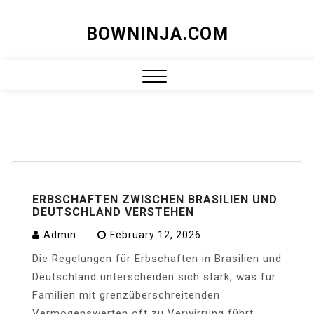
Skip
BOWNINJA.COM
to
content
Close
Menu
ERBSCHAFTEN ZWISCHEN BRASILIEN UND
DEUTSCHLAND VERSTEHEN
Admin
February 12, 2026
Die Regelungen für Erbschaften in Brasilien und
Deutschland unterscheiden sich stark, was für
Familien mit grenzüberschreitenden
Vermögenswerten oft zu Verwirrung führt.