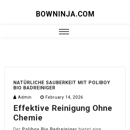
Skip
BOWNINJA.COM
to
content
Close
Menu
NATÜRLICHE SAUBERKEIT MIT POLIBOY
BIO BADREINIGER
Admin
February 14, 2026
Effektive Reinigung Ohne
Chemie
Der
Poliboy Bio Badreiniger
bietet eine