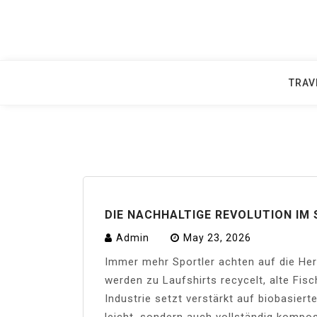
Skip
to
content
TRAV
DIE NACHHALTIGE REVOLUTION IM
Admin
May 23, 2026
Immer mehr Sportler achten auf die Her
werden zu Laufshirts recycelt, alte Fi
Industrie setzt verstärkt auf biobasiert
leicht, sondern auch vollständig kompost