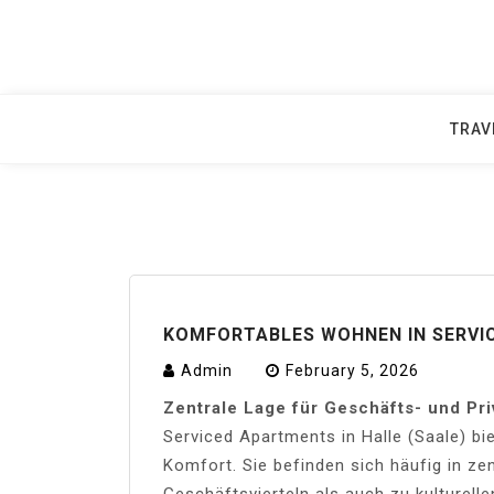
Skip
to
content
TRAV
KOMFORTABLES WOHNEN IN SERVIC
Admin
February 5, 2026
Zentrale Lage für Geschäfts- und Pr
Serviced Apartments in Halle (Saale) bie
Komfort. Sie befinden sich häufig in z
Geschäftsvierteln als auch zu kulturell